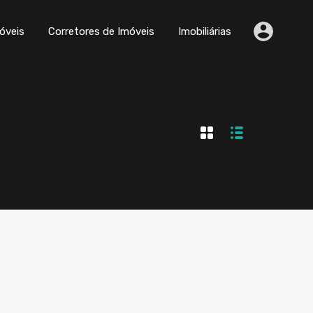
Comparar Imóveis
Corretores de Imóveis
Imobiliárias
óveis
Corretores de Imóveis
Imobiliárias